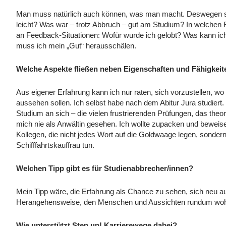
Man muss natürlich auch können, was man macht. Deswegen soll
leicht? Was war – trotz Abbruch – gut am Studium? In welchen F
an Feedback-Situationen: Wofür wurde ich gelobt? Was kann ich b
muss ich mein „Gut“ herausschälen.
Welche Aspekte fließen neben Eigenschaften und Fähigkeit
Aus eigener Erfahrung kann ich nur raten, sich vorzustellen, w
aussehen sollen. Ich selbst habe nach dem Abitur Jura studiert.
Studium an sich – die vielen frustrierenden Prüfungen, das the
mich nie als Anwältin gesehen. Ich wollte zupacken und beweis
Kollegen, die nicht jedes Wort auf die Goldwaage legen, sondern
Schifffahrtskauffrau tun.
Welchen Tipp gibt es für Studienabbrecher/innen?
Mein Tipp wäre, die Erfahrung als Chance zu sehen, sich neu 
Herangehensweise, den Menschen und Aussichten rundum wohl
Wie unterstützt Step up! Karrierewege dabei?