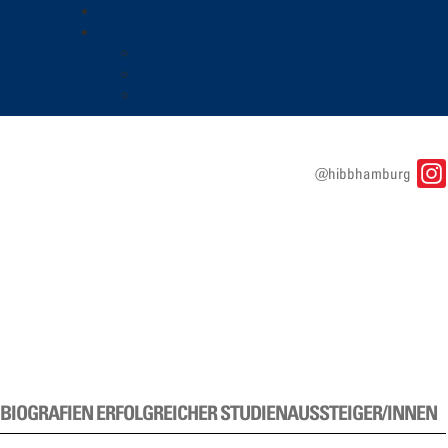
Startseite
Studienabbruch und Ausbildung
Beratungswegweiser
Biografien erfolgreicher Studienaussteiger/innen
Help-Yourself-Tipps
@hibbhamburg
BIOGRAFIEN ERFOLGREICHER STUDIENAUSSTEIGER/INNEN